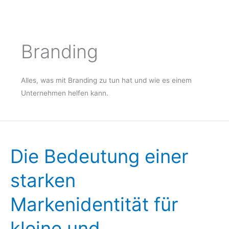
Zum
Inhalt
springen
Branding
Alles, was mit Branding zu tun hat und wie es einem
Unternehmen helfen kann.
Die
Bedeutung
Die Bedeutung einer
einer
starken
starken
Markenidentität
für
Markenidentität für
kleine
und
kleine und